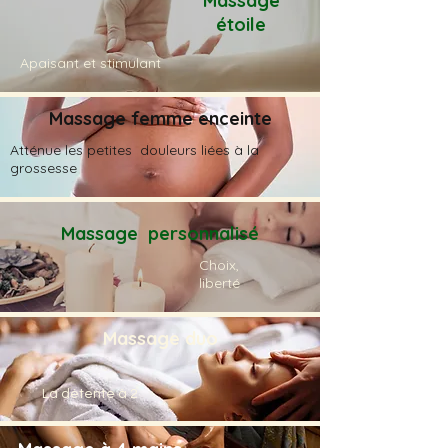
Massage
étoile
Apaisant et stimulant
Massage femme enceinte
Atténue les petites douleurs liées à la
grossesse
Massage personnalisé
Choix,
liberté
Massage duo
La détente à 2