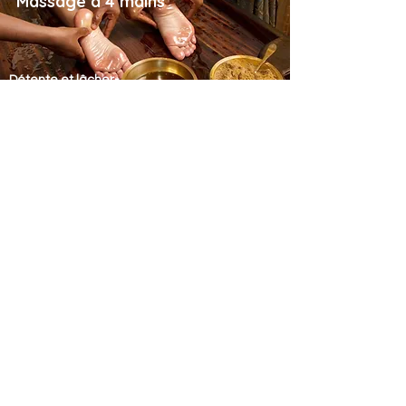
Massage à 4 mains
Détente et lâcher-
prise
Massage au sol
Relaxant, énergique et à l'écoute
Massage Tuina
Dynamisant
Réflexologie plantaire
Vivifiant et apaisant