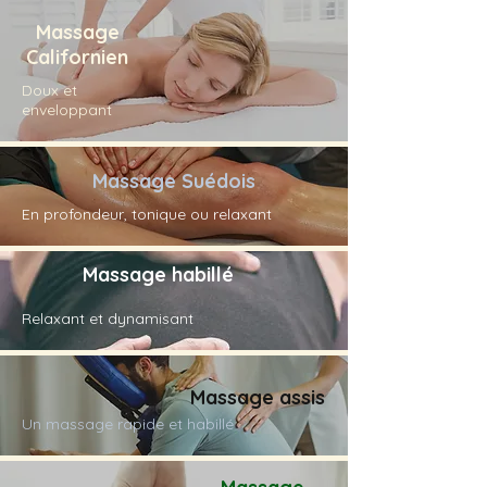
Massage
Californien
Doux et
enveloppant
Massage Suédois
En profondeur, tonique ou relaxant
Massage habillé
Relaxant et dynamisant
Massage assis
Un massage rapide et habillé