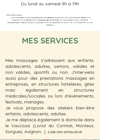
Du lundi au samedi 9h à 19h
Note d'information :
« Les massages et accompagnements énergétiques proposés sont exclusivement dédiés à la
relaxation, à la détente et au rééquilibrage de l'énergie. Ils ne possèdent aucun caractère
thérapeutique, médical, sexuel ou tantrique. Ils ne se substituent en aucun cas à un traitement ou suivi
médical. »
MES S
ERVICES
Mes massages s'adressent aux enfants,
adolescents, adultes, seniors, valides et
non valides, sportifs ou non. J'interviens
aussi pour des prestations massages en
entreprises, en structures hôtelières, gîtes
mais également en structures
médicales/sociales ou lors d'événements,
festivals, mariages…
Je vous propose des ateliers bien-être
enfants, adolescents, adultes.
Je me déplace également à domicile dans
le Vaucluse (Loriol du Comtat, Monteux,
Sorgues, Avignon…).
Liste non
exhaustive