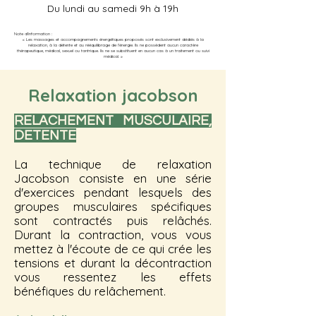
Du lundi au samedi 9h à 19h
Note d'information :
« Les massages et accompagnements énergétiques proposés sont exclusivement dédiés à la
relaxation, à la détente et au rééquilibrage de l'énergie. Ils ne possèdent aucun caractère
thérapeutique, médical, sexuel ou tantrique. Ils ne se substituent en aucun cas à un traitement ou suivi
médical. »
Relaxation jacobson
RELACHEMENT MUSCULAIRE,
DETENTE
La technique de relaxation
Jacobson consiste en une série
d'exercices pendant lesquels des
groupes musculaires spécifiques
sont contractés puis relâchés.
Durant la contraction, vous vous
mettez à l'écoute de ce qui crée les
tensions et durant la décontraction
vous ressentez les effets
bénéfiques du relâchement.