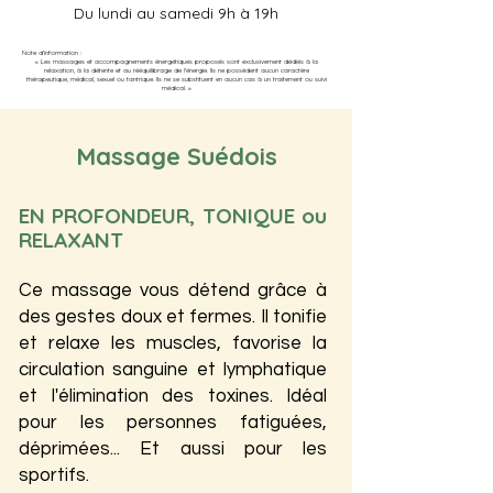
Du lundi au samedi 9h à 19h
Note d'information :
« Les massages et accompagnements énergétiques proposés sont exclusivement dédiés à la
relaxation, à la détente et au rééquilibrage de l'énergie. Ils ne possèdent aucun caractère
thérapeutique, médical, sexuel ou tantrique. Ils ne se substituent en aucun cas à un traitement ou suivi
médical. »
Massage Suédois
EN PROFONDEUR, TONIQUE ou
RELAXANT
Ce massage vous détend grâce à
des gestes doux et fermes. Il tonifie
et relaxe les muscles, favorise la
circulation sanguine et lymphatique
et l'élimination des toxines. ​Idéal
pour les personnes fatiguées,
déprimées... Et aussi pour les
sportifs.