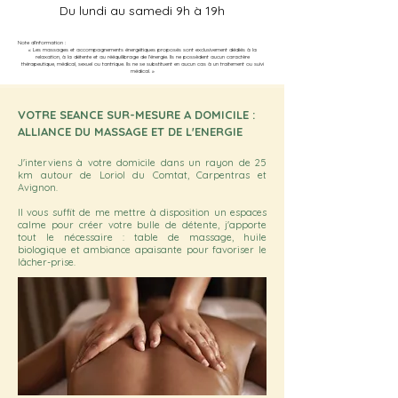
Du lundi au samedi 9h à 19h
Note d'information :
« Les massages et accompagnements énergétiques proposés sont exclusivement dédiés à la
relaxation, à la détente et au rééquilibrage de l'énergie. Ils ne possèdent aucun caractère
thérapeutique, médical, sexuel ou tantrique. Ils ne se substituent en aucun cas à un traitement ou suivi
médical. »
VOTRE SEANCE SUR-MESURE A DOMICILE :
ALLIANCE DU MASSAGE ET DE L'ENERGIE
J'interviens à votre domicile dans un rayon de 25
km autour de Loriol du Comtat, Carpentras et
Avignon.
Il vous suffit de me mettre à disposition un espaces
calme pour créer votre bulle de détente, j'apporte
tout le nécessaire : table de massage, huile
biologique et ambiance apaisante pour favoriser le
lâcher-prise.