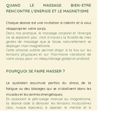
QUAND LE MASSAGE BIEN-ETRE
RENCONTRE L'ENERGIE ET LE MAGNETISME
Chaque séance est une invitation à ralentir et à vous
réapproprier votre corps.
Dans ma pratique, le massage corporel et l'énergie
ne se séparent pas : c'est à travers la fluidité de mes
gestes de massage que je laisse naturellement se
déployer mon magnétisme.
Cette alliance subtile permet d'agir à la fois sur les
tensions physiques et sur l'harmonie vibratoire de
votre corps, pour un rééquilibrage global et profond.
POURQUOI SE FAIRE MASSER ?
Le quotidien accumule parfois du stress, de la
fatigue ou des blocages qui se cristallisent dans les
muscles et les centres énergétiques.
En associant le pétrissage manuel au magnétisme,
la séance aide à dénouer les tensions musculaires
(dos, nuque épaules), à apaiser le mental et à
relancer votre circulation énergétique. C'est une
parenthèse efficace pour retrouver vitalité,
apaisement et légèreté.